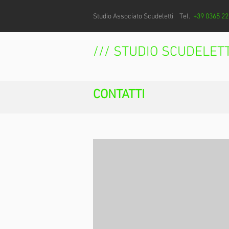
Studio Associato Scudeletti Tel.
+39 0365 
/// STUDIO SCUDELETT
CONTATTI