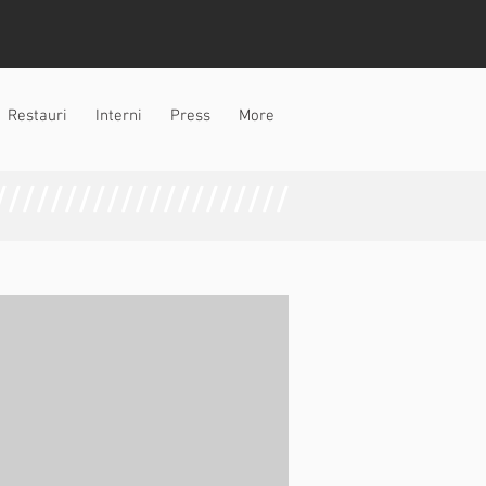
Log In
Restauri
Interni
Press
More
/////////////////////