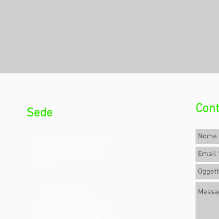
Cont
Sede
Via Roma 8B - 25083
Gardone Riviera (BS)
Italia
+39 0365 22350
+39 0365 519233
info@studioscudeletti.it
www.studioscudeletti.it