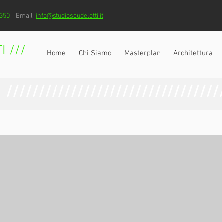
22350
Email
info@studioscudeletti.it
I ///
Home
Chi Siamo
Masterplan
Architettura
/////////////////////////////////