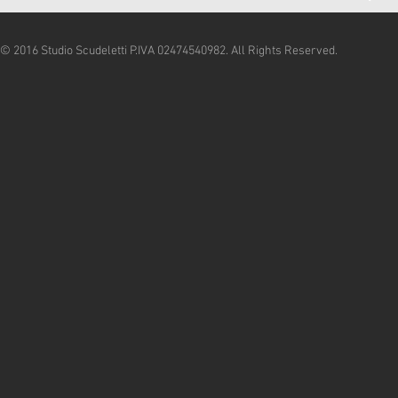
© 2016 Studio Scudeletti P.IVA 02474540982. All Rights Reserved.